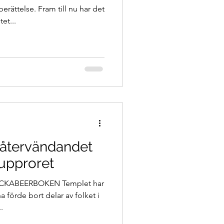
berättelse. Fram till nu har det
et...
 återvändandet
upproret
CKABEERBOKEN Templet har
a förde bort delar av folket i
.