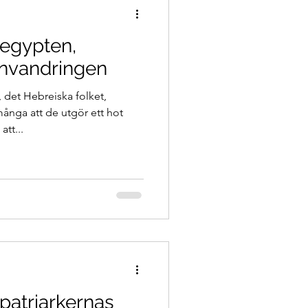
 egypten,
envandringen
det Hebreiska folket,
många att de utgör ett hot
tt...
patriarkernas