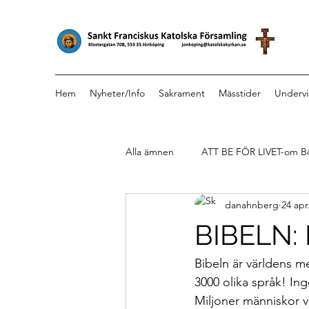
Hem
Nyheter/Info
Sakrament
Mässtider
Undervi
Alla ämnen
ATT BE FÖR LIVET-om B
danahnberg
24 apr
BIBELN: D
Bibeln är världens m
3000 olika språk! In
Miljoner människor v