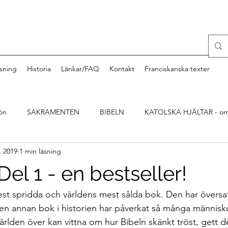
sning
Historia
Länkar/FAQ
Kontakt
Franciskanska texter
ön
SAKRAMENTEN
BIBELN
KATOLSKA HJÄLTAR - om
. 2019
1 min läsning
el 1 - en bestseller!
est spridda och världens mest sålda bok. Den har översat
gen annan bok i historien har påverkat så många människ
ärlden över kan vittna om hur Bibeln skänkt tröst, gett 