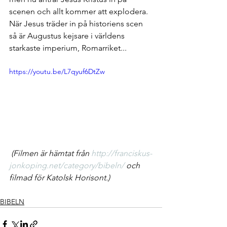
scenen och allt kommer att explodera. 
När Jesus träder in på historiens scen 
så är Augustus kejsare i världens 
starkaste imperium, Romarriket...
https://youtu.be/L7qyuf6DtZw
(Filmen är hämtat från 
http://franciskus-
jonkoping.net/category/bibeln/
 och 
filmad för Katolsk Horisont.)
BIBELN