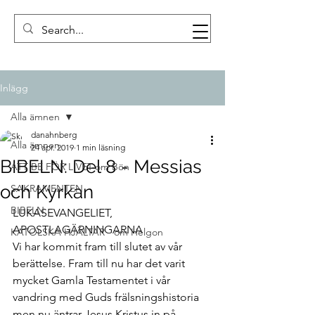
Inlägg
Alla ämnen
danahnberg
Alla ämnen
24 apr. 2019
1 min läsning
BIBELN: Del 8 - Messias
ATT BE FÖR LIVET-om Bön
och Kyrkan
SAKRAMENTEN
BIBELN
LUKASEVANGELIET, 
APOSTLAGÄRNINGARNA
KATOLSKA HJÄLTAR - om Helgon
Vi har kommit fram till slutet av vår 
berättelse. Fram till nu har det varit 
mycket Gamla Testamentet i vår 
vandring med Guds frälsningshistoria 
men nu äntrar Jesus Kristus in på 