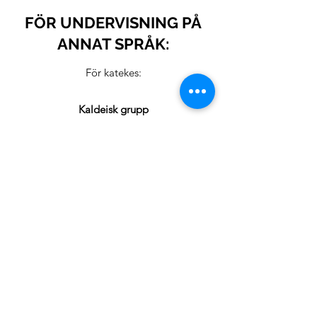
FÖR UNDERVISNING PÅ
ANNAT SPRÅK:
För katekes:
Kaldeisk grupp
Fader Fadi
fadihanna2000@yahoo.com
Syrisk-katolsk grupp
Fader Husam
fatherhusamshaabo1967@gmail.com
På Kroatiska
(Första Kommunion och Konfirmation)
Fader Drago (Värnamo)
drago.cumurdzic@gmail.com