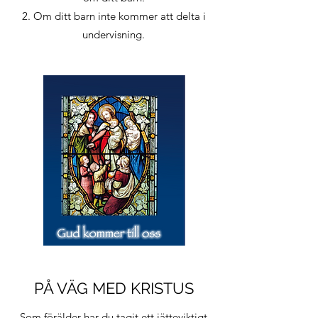
2. Om ditt barn inte kommer att delta i
undervisning.
PÅ VÄG MED KRISTUS
Som förälder har du tagit ett jätteviktigt