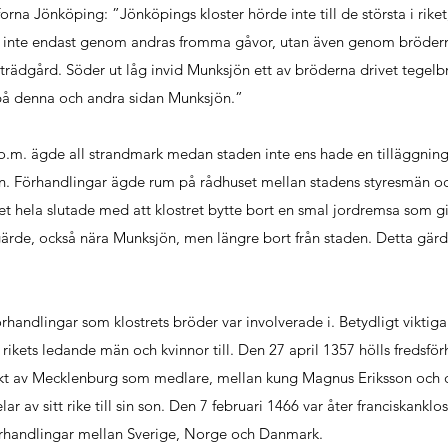
 forna Jönköping: ”Jönköpings kloster hörde inte till de största i rike
et inte endast genom andras fromma gåvor, utan även genom bröder
 trädgård. Söder ut låg invid Munksjön ett av bröderna drivet tegelb
på denna och andra sidan Munksjön.”
 t.o.m. ägde all strandmark medan staden inte ens hade en tilläggning
ern. Förhandlingar ägde rum på rådhuset mellan stadens styresmän o
et hela slutade med att klostret bytte bort en smal jordremsa som gic
 gärde, också nära Munksjön, men längre bort från staden. Detta gär
rhandlingar som klostrets bröder var involverade i. Betydligt viktiga
ikets ledande män och kvinnor till. Den 27 april 1357 hölls fredsför
brekt av Mecklenburg som medlare, mellan kung Magnus Eriksson och
r av sitt rike till sin son. Den 7 februari 1466 var åter franciskanklos
förhandlingar mellan Sverige, Norge och Danmark.