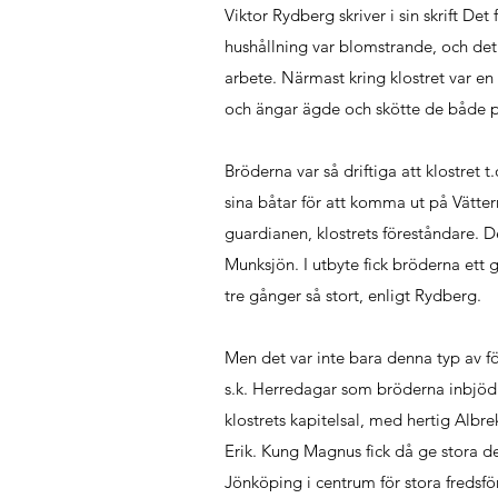
Viktor Rydberg skriver i sin skrift Det
hushållning var blomstrande, och d
arbete. Närmast kring klostret var en
och ängar ägde och skötte de både 
Bröderna var så driftiga att klostret
sina båtar för att komma ut på Vätt
guardianen, klostrets föreståndare. D
Munksjön. I utbyte fick bröderna ett
tre gånger så stort, enligt Rydberg.
Men det var inte bara denna typ av fö
s.k. Herredagar som bröderna inbjöd r
klostrets kapitelsal, med hertig Al
Erik. Kung Magnus fick då ge stora dela
Jönköping i centrum för stora freds