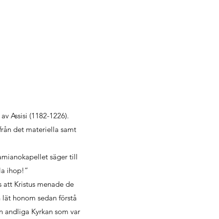
av Assisi (1182-1226).
 från det materiella samt
amianokapellet säger till
la ihop!”
us att Kristus menade de
n lät honom sedan förstå
en andliga Kyrkan som var