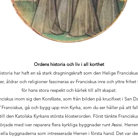
Ordens historia och liv i all korthet
istoria har haft en så stark dragningskraft som den Helige Franciskus 
er, åldrar och religioner fascineras av Franciskus inre och yttre frihet
för hans stora respekt och kärlek till allt skapat.
nciskus inom sig den Korsfäste, som från bilden på krucifixet i San D
Franciskus, gå och bygg upp min Kyrka, som du ser håller på att fal
 till den Katolska Kyrkans största klosterorden. Först tänkte Francisk
började med iver reparera flera kyrkliga byggnader runt Assisi. Herre
riella byggnaderna som intresserade Herren i första hand. Det var d