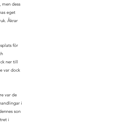
t, men dess
nas eget
ruk. Åkrar
splats för
ch
k ner till
de var dock
re var de
handlingar i
 dennes son
tret i