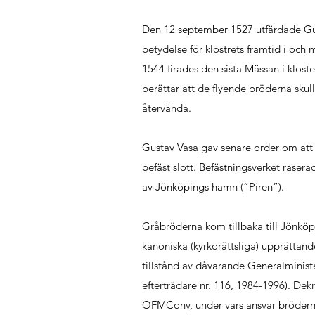
Den 12 september 1527 utfärdade Gust
betydelse för klostrets framtid i oc
1544 firades den sista Mässan i klo
berättar att de flyende bröderna skul
återvända.
Gustav Vasa gav senare order om att b
befäst slott. Befästningsverket rase
av Jönköpings hamn (”Piren”).
Gråbröderna kom tillbaka till Jönköpi
kanoniska (kyrkorättsliga) upprättan
tillstånd av dåvarande Generalminist
efterträdare nr. 116, 1984-1996). De
OFMConv, under vars ansvar bröderna s