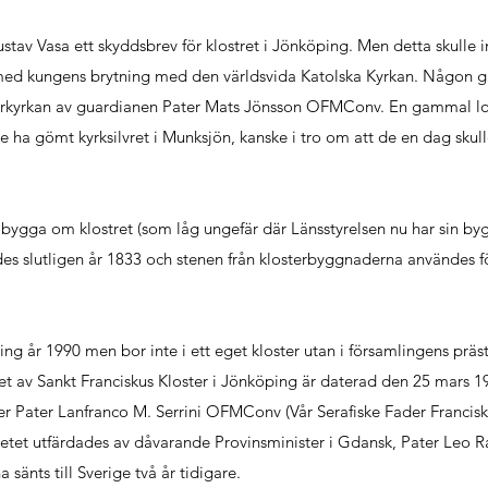
av Vasa ett skyddsbrev för klostret i Jönköping. Men detta skulle i
h med kungens brytning med den världsvida Katolska Kyrkan. Någon g
sterkyrkan av guardianen Pater Mats Jönsson OFMConv. En gammal lok
le ha gömt kyrksilvret i Munksjön, kanske i tro om att de en dag skul
ygga om klostret (som låg ungefär där Länsstyrelsen nu har sin bygg
rades slutligen år 1833 och stenen från klosterbyggnaderna användes 
ng år 1990 men bor inte i ett eget kloster utan i församlingens präs
det av Sankt Franciskus Kloster i Jönköping är daterad den 25 mars 
er Pater Lanfranco M. Serrini OFMConv (Vår Serafiske Fader Francis
kretet utfärdades av dåvarande Provinsminister i Gdansk, Pater Leo R
änts till Sverige två år tidigare.