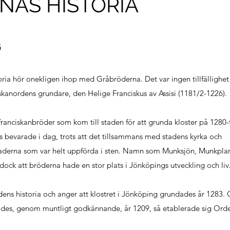
AS HISTORIA
G
oria hör onekligen ihop med Gråbröderna. Det var ingen tillfällighet
skanordens grundare, den Helige Franciskus av Assisi (1181/2-1226).
ranciskanbröder som kom till staden för att grunda kloster på 1280-t
s bevarade i dag, trots att det tillsammans med stadens kyrka och
derna som var helt uppförda i sten. Namn som Munksjön, Munkpla
ock att bröderna hade en stor plats i Jönköpings utveckling och liv
dens historia och anger att klostret i Jönköping grundades år 1283
ades, genom muntligt godkännande, år 1209, så etablerade sig Ord