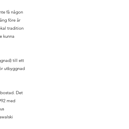
nte få någon
ång före år
al tradition
le kunna
nad) till ett
för utbyggnad
tbostad. Det
1992 med
kus
awalski