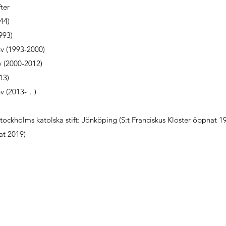
fter
44)
993)
v (1993-2000)
 (2000-2012)
13)
v (2013-…)
ockholms katolska stift: Jönköping (S:t Franciskus Kloster öppnat 1
at 2019)