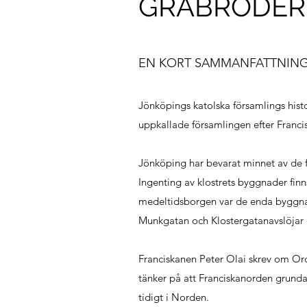
GRÅBRÖDERN
EN KORT SAMMANFATTNIN
Jönköpings katolska församlings hist
uppkallade församlingen efter Franci
Jönköping har bevarat minnet av de f
Ingenting av klostrets byggnader finn
medeltidsborgen var de enda byggna
Munkgatan och Klostergatanavslöjar d
Franciskanen Peter Olai skrev om Or
tänker på att Franciskanorden grund
tidigt i Norden.