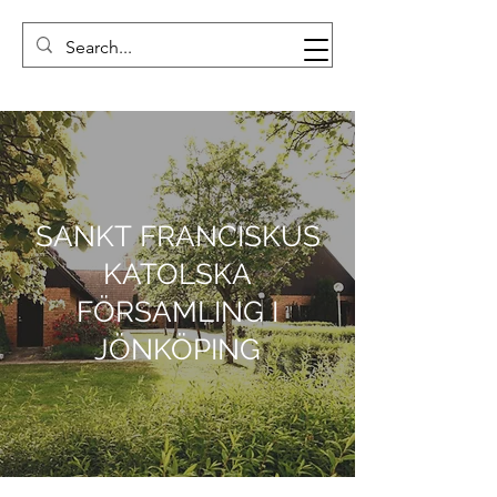
SANKT FRANCISKUS
KATOLSKA
FÖRSAMLING I
JÖNKÖPING