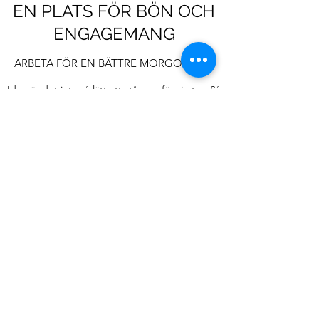
EN PLATS FÖR BÖN OCH
ENGAGEMANG
ARBETA FÖR EN BÄTTRE MORGONDAG
Idag är det inte så lätt att stå upp för sin tro. Så
mycket i vår omvärld och i samhället pekar på
något annat än att ägna sin tid åt Gud. Vi slits
mellan gaming, vänner, "nyttiga"
fritidsaktiviteter istället för att vara i gemenskap
med Gud. Men hemligheten är att vi
egentligen inte kan göra något av detta om vi
inte har en gemenskap med Gud. Vi behöver
lägga, åtminstone lite, av vår tid för att
VERKA FÖR EN BÄTTRE MORGONDAG i våra
liv.